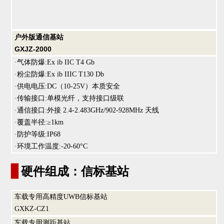
户外版通信基
站
GXJZ-2000
·气体防爆:Ex ib IIC T4 Gb
·粉尘防爆:Ex ib IIIC T130 Db
·供电电压:
DC（10-25V）
本质安全
·传输接口:单模光纤，支持接口级联
·
通信接口
:
外接 2.4-2.483GHz/902-928MHz 天线
·覆盖半径:≥1km
·防护等级:IP68
·
环境工作温度
:
-20-60°C
▊
硬件组成：信标基站
车载专用高精度UWB信标基站
GXKZ-CZ1
车载专用测距基站